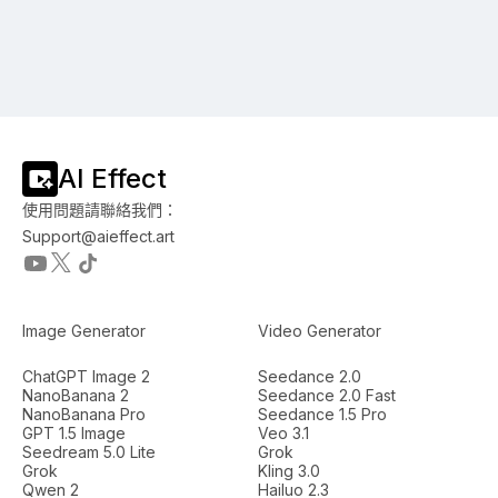
AI Effect
使用問題請聯絡我們：
Support@aieffect.art
Image Generator
Video Generator
ChatGPT Image 2
Seedance 2.0
NanoBanana 2
Seedance 2.0 Fast
NanoBanana Pro
Seedance 1.5 Pro
GPT 1.5 Image
Veo 3.1
Seedream 5.0 Lite
Grok
Grok
Kling 3.0
Qwen 2
Hailuo 2.3