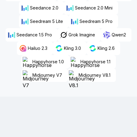
Seedance 2.0
Seedance 2.0 Mini
Seedream 5 Lite
Seedream 5 Pro
Seedance 1.5 Pro
Grok Imagine
Qwen2
Hailuo 2.3
Kling 3.0
Kling 2.6
Happyhorse 1.0
Happyhorse 1.1
Midjourney V7
Midjourney V8.1