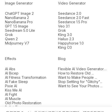
Image Generator
Video Generator
ChatGPT Image 2
Seedance 2.0
NanoBanana 2
Seedance 2.0 Fast
NanoBanana Pro
Seedance 1.5 Pro
GPT 1.5 Image
Veo 3.1
Seedream 5.0 Lite
Grok
Grok
Kling 3.0
Qwen 2
Hailuo 2.3
Midjourney V7
Happyhorse 1.0
Kling O3
Effects
Blog
AI Abs
Flexible AI Video Generators...
AI Bicep
How to Restore Old ...
AI Fitness Transformation
Want to Make People ...
AI Fake Sleep
Stop Settling for "Glitchy"...
Pixie AI
Want to See Your Photos ...
Kiss Me AI
AI Fight
AI Muscle
Old Photo Restoration
Bullet Time