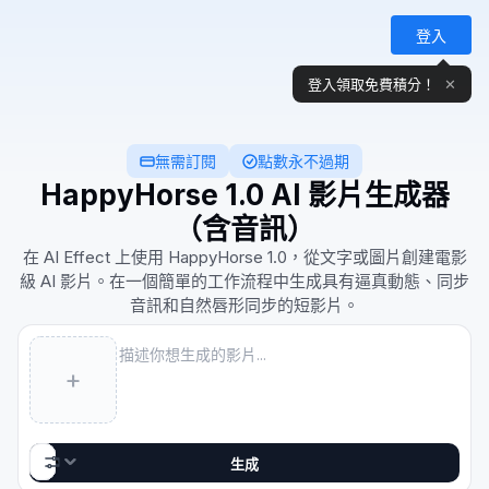
登入
登入領取免費積分！
✕
無需訂閱
點數永不過期
HappyHorse 1.0 AI 影片生成器
（含音訊）
在 AI Effect 上使用 HappyHorse 1.0，從文字或圖片創建電影
級 AI 影片。在一個簡單的工作流程中生成具有逼真動態、同步
音訊和自然唇形同步的短影片。
Prompt
+
5s · 720p
HappyHorse Video
AI视频
生成