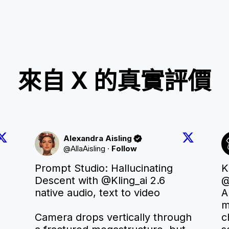
來自 X 的真實評價
Alexandra Aisling
@
AllaAisling
·
Follow
Prompt Studio: Hallucinating 
Descent with 
@Kling_ai
 2.6 
@
native audio, text to video

A
m
Camera drops vertically through 
c