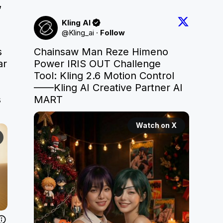
 
Kling AI
@
Kling_ai
·
Follow
 
Chainsaw Man Reze Himeno 
r 
Power IRIS OUT Challenge

Tool: Kling 2.6 Motion Control

——Kling AI Creative Partner AI 
 
MART
Watch on X