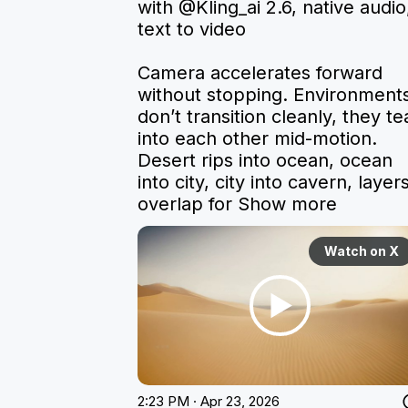
with 
@Kling_ai
 2.6, native audio,
text to video

Camera accelerates forward 
without stopping. Environments
don’t transition cleanly, they tea
into each other mid-motion. 
Desert rips into ocean, ocean 
into city, city into cavern, layers
overlap for
Show more
Watch on X
2:23 PM · Apr 23, 2026