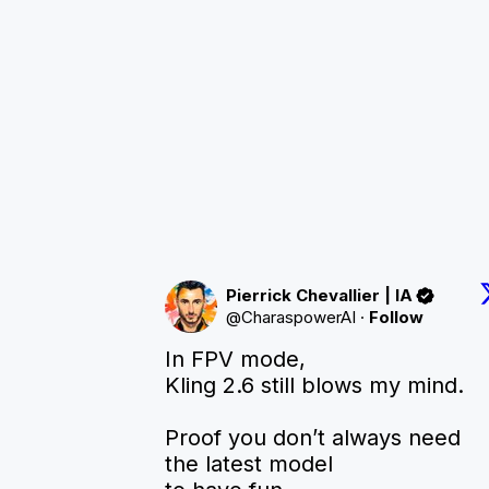
Pierrick Chevallier | IA
@
CharaspowerAI
·
Follow
In FPV mode,

Kling 2.6 still blows my mind.

Proof you don’t always need

the latest model
