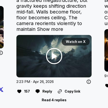
a fractured megastructure, but 
s
gravity keeps shifting direction 
w
mid-fall. Walls become floor, 
o
floor becomes ceiling. The 
C
camera reorients violently to 
u
maintain
Show more
Watch on X
9:
2:23 PM · Apr 26, 2026
157
Reply
Copy link
Read 4 replies