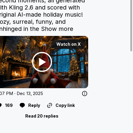
econd moments, all generated 
ith Kling 2.6 and scored with 
riginal AI-made holiday music!

ozy, surreal, funny, and 
nhinged in the
Show more
Watch on X
07 PM · Dec 13, 2025
169
Reply
Copy link
Read 20 replies