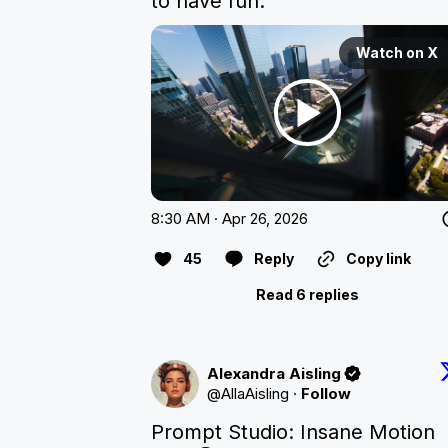
to have fun.
Watch on X
8:30 AM · Apr 26, 2026
45
Reply
Copy link
Read 6 replies
Alexandra Aisling
@
AllaAisling
·
Follow
Prompt Studio: Insane Motion 