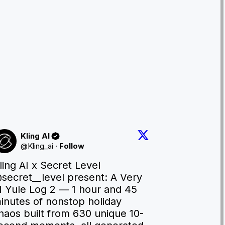
Kling AI
@
Kling_ai
·
Follow
Kling AI x Secret Level 
secret__level
 present: A Very 
I Yule Log 2 — 1 hour and 45 
inutes of nonstop holiday 
haos built from 630 unique 10-