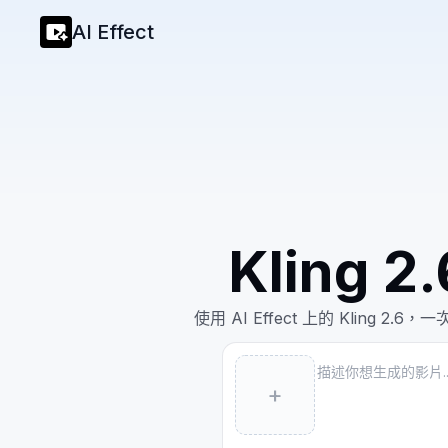
AI Effect
Kling
使用 AI Effect 上的 Kli
Prompt
+