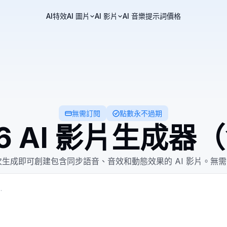
AI特效
AI 圖片
AI 影片
AI 音樂
提示詞
價格
無需訂閱
點數永不過期
 2.6 AI 影片生成
ng 2.6，一次生成即可創建包含同步語音、音效和動態效果的 AI 影