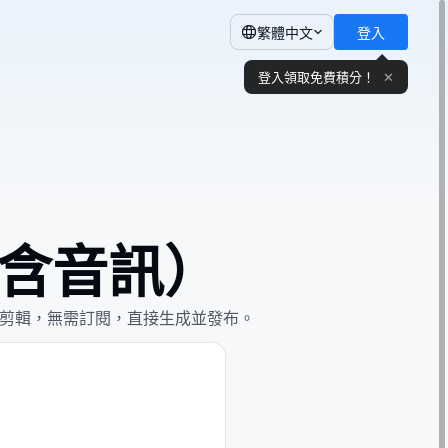
繁體中文
登入
登入領取免費積分！
✕
器（含音訊）
片。無需剪輯，無需訂閱，直接生成並發布。