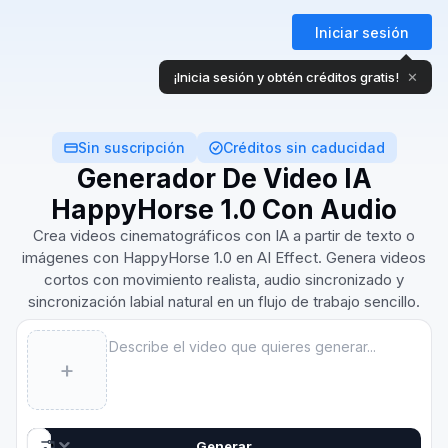
Iniciar sesión
¡Inicia sesión y obtén créditos gratis!
✕
Sin suscripción
Créditos sin caducidad
Generador De Video IA
HappyHorse 1.0 Con Audio
Crea videos cinematográficos con IA a partir de texto o
imágenes con HappyHorse 1.0 en AI Effect. Genera videos
cortos con movimiento realista, audio sincronizado y
sincronización labial natural en un flujo de trabajo sencillo.
Prompt
+
AI Video
5s · 720p
HappyHorse 1.0
Generar