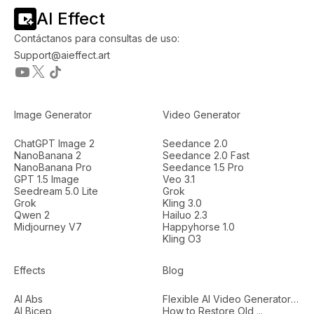
AI Effect
Contáctanos para consultas de uso:
Support@aieffect.art
Image Generator
Video Generator
ChatGPT Image 2
Seedance 2.0
NanoBanana 2
Seedance 2.0 Fast
NanoBanana Pro
Seedance 1.5 Pro
GPT 1.5 Image
Veo 3.1
Seedream 5.0 Lite
Grok
Grok
Kling 3.0
Qwen 2
Hailuo 2.3
Midjourney V7
Happyhorse 1.0
Kling O3
Effects
Blog
AI Abs
Flexible AI Video Generators...
AI Bicep
How to Restore Old ...