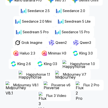
Nano Banana Pro
Veo 3.1
Gemini Omni
Seedance 2.5
Seedance 2.0
Seedance 2.0 Mini
Seedream 5 Lite
Seedream 5 Pro
Seedance 1.5 Pro
Grok Imagine
Qwen2
Qwen3
Hailuo 2.3
Minimax H3
Kling 3.0
Kling 2.6
Kling O3
Happyhorse 1.0
Happyhorse 1.1
Midjourney V7
Midjourney V8.1
Pixverse v6
Flux 2 Pro
Flux 3 Video