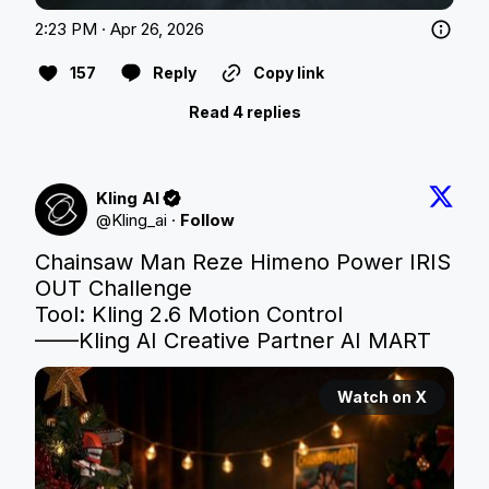
2:23 PM · Apr 26, 2026
157
Reply
Copy link
Read 4 replies
Kling AI
@
Kling_ai
·
Follow
Chainsaw Man Reze Himeno Power IRIS 
OUT Challenge

Tool: Kling 2.6 Motion Control

——Kling AI Creative Partner AI MART
Watch on X