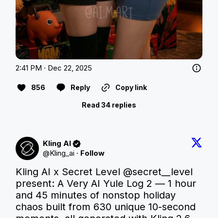
2:41 PM · Dec 22, 2025
856
Reply
Copy link
Read 34 replies
Kling AI
@
Kling_ai
·
Follow
Kling AI x Secret Level 
@secret__level
present: A Very AI Yule Log 2 — 1 hour 
and 45 minutes of nonstop holiday 
chaos built from 630 unique 10-second 