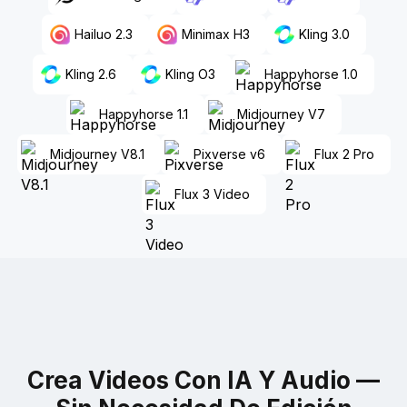
Hailuo 2.3
Minimax H3
Kling 3.0
Kling 2.6
Kling O3
Happyhorse 1.0
Happyhorse 1.1
Midjourney V7
Midjourney V8.1
Pixverse v6
Flux 2 Pro
Flux 3 Video
Crea Videos Con IA Y Audio —