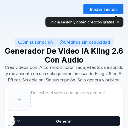
Iniciar sesión
Sin suscripción
Créditos sin caducidad
Generador De Video IA Kling 2.6
Con Audio
Crea videos con IA con voz sincronizada, efectos de sonido
y movimiento en una sola generación usando Kling 2.6 en AI
Effect. Sin edición. Sin suscripción. Solo genera y publica.
Prompt
+
AI Video
5s · 720p
Kling 2.6
Generar