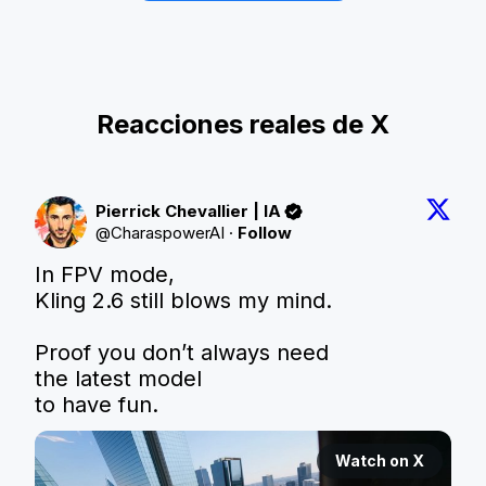
Reacciones reales de X
Pierrick Chevallier | IA
@
CharaspowerAI
·
Follow
In FPV mode,

Kling 2.6 still blows my mind.

Proof you don’t always need

the latest model

to have fun.
Watch on X