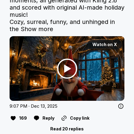
moments, all generated with Kling 2.6 
and scored with original AI-made holiday 
music!

Cozy, surreal, funny, and unhinged in 
the
Show more
Watch on X
9:07 PM · Dec 13, 2025
169
Reply
Copy link
Read 20 replies