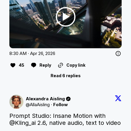
8:30 AM · Apr 26, 2026
45
Reply
Copy link
Read 6 replies
Alexandra Aisling
@
AllaAisling
·
Follow
Prompt Studio: Insane Motion with 
@Kling_ai
 2.6, native audio, text to video
