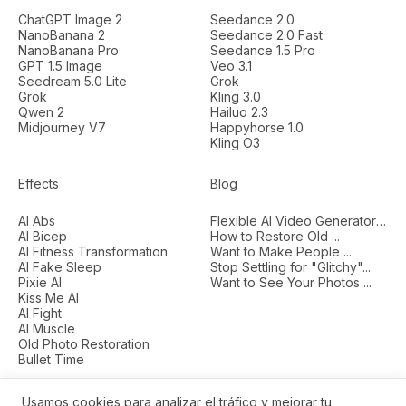
ChatGPT Image 2
Seedance 2.0
NanoBanana 2
Seedance 2.0 Fast
NanoBanana Pro
Seedance 1.5 Pro
GPT 1.5 Image
Veo 3.1
Seedream 5.0 Lite
Grok
Grok
Kling 3.0
Qwen 2
Hailuo 2.3
Midjourney V7
Happyhorse 1.0
Kling O3
Effects
Blog
AI Abs
Flexible AI Video Generators...
AI Bicep
How to Restore Old ...
AI Fitness Transformation
Want to Make People ...
AI Fake Sleep
Stop Settling for "Glitchy"...
Pixie AI
Want to See Your Photos ...
Kiss Me AI
AI Fight
AI Muscle
Old Photo Restoration
Bullet Time
Usamos cookies para analizar el tráfico y mejorar tu